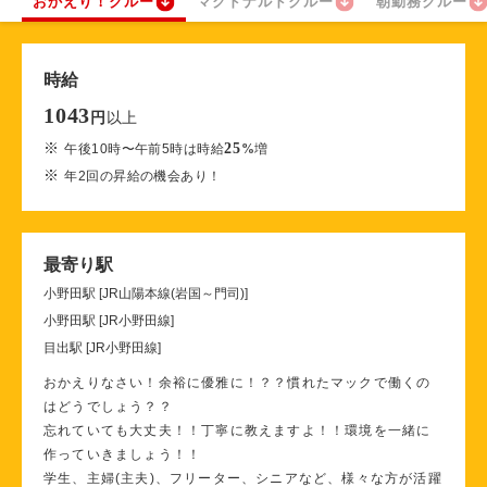
おかえり！クルー
マクドナルドクルー
朝勤務クルー
時給
1043
以上
円
※
25
午後10時〜午前5時は時給
%
増
※
年2回の昇給の機会あり！
最寄り駅
小野田駅 [JR山陽本線(岩国～門司)]
小野田駅 [JR小野田線]
目出駅 [JR小野田線]
おかえりなさい！余裕に優雅に！？？慣れたマックで働くの
はどうでしょう？？
忘れていても大丈夫！！丁寧に教えますよ！！環境を一緒に
作っていきましょう！！
学生、主婦(主夫)、フリーター、シニアなど、様々な方が活躍