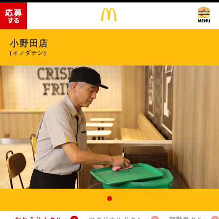
小野田店
(オノダテン)