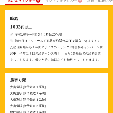
おかえり！クルー
マクドナルドクルー
清掃・配膳クル
時給
1033
以上
円
※
25
午後10時〜午前5時は時給
%
増
※
30
勤務日はマクドナルド商品が約
％
OFFで購入できます！ま
た勤務開始から１年間Mサイズのドリンク1杯無料キャンペーン実
施中！半年に１回昇給チャンス有！！ また1分単位での給料計算
をしております。働いた分、無駄なくお給料としてもらえます。
最寄り駅
大街道駅 [伊予鉄道１系統]
大街道駅 [伊予鉄道２系統]
大街道駅 [伊予鉄道３系統]
大街道駅 [伊予鉄道５系統]
県庁前駅 [伊予鉄道１系統]