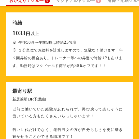
おかえり！クルー
マクドナルドクルー
清掃・配膳クル
時給
1033
以上
円
※
25
午後10時〜午前5時は時給
%
増
※
１分単位でお給料を計算しますので、無駄なく働けます！年
２回昇給の機会あり。トレーナー等への昇進で時給UPもありま
30
す。勤務時はマクドナルド商品が約
％
オフです！！
最寄り駅
新居浜駅 [JR予讃線]
以前に働いていた経験が忘れられず、再び戻って楽しそうに
働いている方もたくさんいらっしゃいます！
若い世代だけでなく、老若男女の方が自分らしさを更に磨き
輝かせることができる職場です！