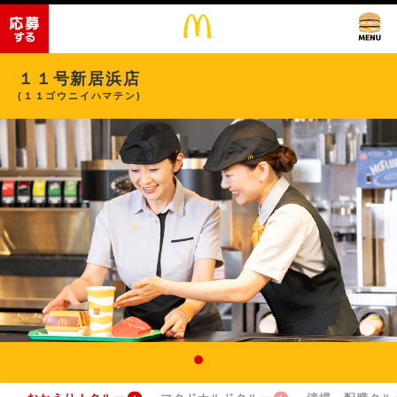
１１号新居浜店
(１１ゴウニイハマテン)