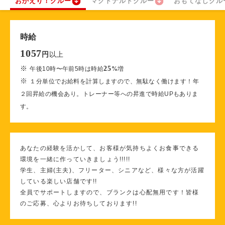
おかえり！クルー
マクドナルドクルー
おもてなしクル
時給
1057
以上
円
※
25
午後10時〜午前5時は時給
%
増
※
１分単位でお給料を計算しますので、無駄なく働けます！年
２回昇給の機会あり。トレーナー等への昇進で時給UPもありま
す。
あなたの経験を活かして、お客様が気持ちよくお食事できる
環境を一緒に作っていきましょう!!!!!
学生、主婦(主夫)、フリーター、シニアなど、様々な方が活躍
している楽しい店舗です!!
全員でサポートしますので、ブランクは心配無用です！皆様
のご応募、心よりお待ちしております!!