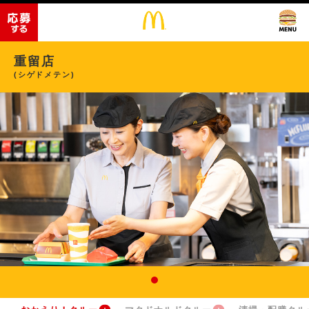
重留店
(シゲドメテン)