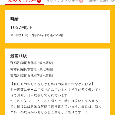
おかえり！クルー
マクドナルドクルー
清掃・配膳クル
時給
1057
以上
円
※
25
午後10時〜午前5時は時給
%
増
最寄り駅
野芥駅 [福岡市営地下鉄七隈線]
梅林駅 [福岡市営地下鉄七隈線]
賀茂駅 [福岡市営地下鉄七隈線]
【私たちのおもてなしがお客様の笑顔につながるお店】
を合言葉にチームで取り組んでいます！学生が多く働いてく
れており、日々成長してくれています
たくさん笑って、たくさん悩んで、時には泣いちゃう事も・
でも最後には素敵な笑顔で乗り超えています。最近は、新人
クルーの成長がいちじるしく頼もしい限りです！！