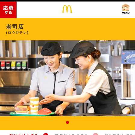
老司店
(ロウジテン)