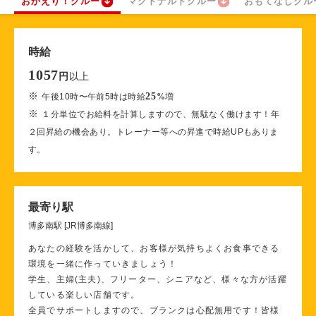
おかえり！クルー
マクドナルドクルー
おもてなしクル
時給
1057
以上
円
※
25
午後10時〜午前5時は時給
%
増
※
１分単位でお給料を計算しますので、無駄なく働けます！年
２回昇給の機会あり。トレーナー等への昇進で時給UPもありま
す。
最寄り駅
博多南駅 [JR博多南線]
あなたの経験を活かして、お客様が気持ちよくお食事できる
環境を一緒に作っていきましょう！
学生、主婦(主夫)、フリーター、シニアなど、様々な方が活躍
している楽しい店舗です。
全員でサポートしますので、ブランクは心配無用です！皆様