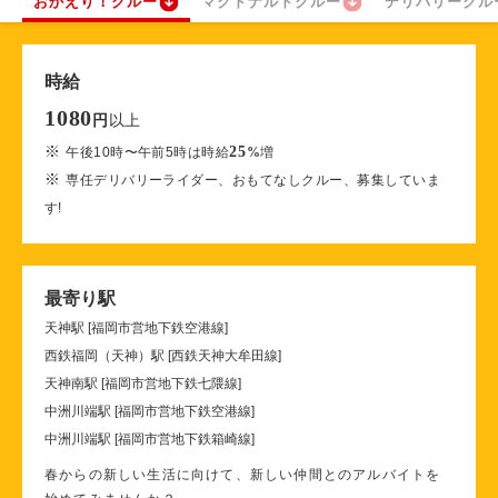
おかえり！クルー
マクドナルドクルー
デリバリークル
時給
1080
以上
円
※
25
午後10時〜午前5時は時給
%
増
※
専任デリバリーライダー、おもてなしクルー、募集していま
す!
最寄り駅
天神駅 [福岡市営地下鉄空港線]
西鉄福岡（天神）駅 [西鉄天神大牟田線]
天神南駅 [福岡市営地下鉄七隈線]
中洲川端駅 [福岡市営地下鉄空港線]
中洲川端駅 [福岡市営地下鉄箱崎線]
春からの新しい生活に向けて、新しい仲間とのアルバイトを