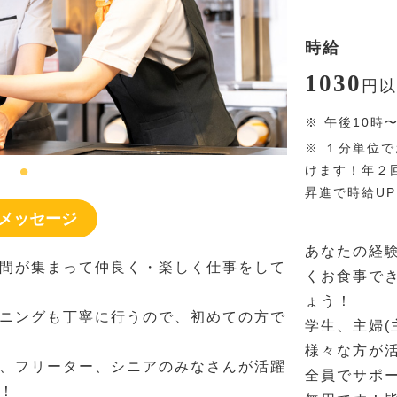
時給
1030
円
以
※
午後10時
※
１分単位で
けます！年２
昇進で時給U
メッセージ
あなたの経
間が集まって仲良く・楽しく仕事をして
くお食事で
ょう！
ニングも丁寧に行うので、初めての方で
学生、主婦(
様々な方が
、フリーター、シニアのみなさんが活躍
全員でサポ
！