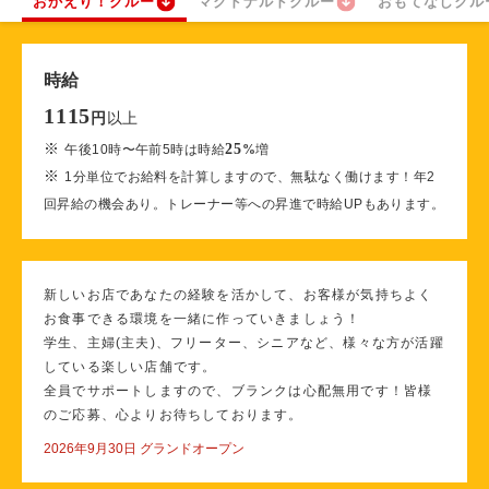
おかえり！クルー
マクドナルドクルー
おもてなしクル
時給
1115
以上
円
※
25
午後10時〜午前5時は時給
%
増
※
1分単位でお給料を計算しますので、無駄なく働けます！年2
回昇給の機会あり。トレーナー等への昇進で時給UPもあります。
新しいお店であなたの経験を活かして、お客様が気持ちよく
お食事できる環境を一緒に作っていきましょう！
学生、主婦(主夫)、フリーター、シニアなど、様々な方が活躍
している楽しい店舗です。
全員でサポートしますので、ブランクは心配無用です！皆様
のご応募、心よりお待ちしております。
2026年9月30日 グランドオープン