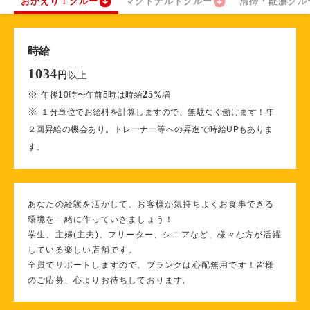
おかえり！クルー
マクドナルドクルー
清掃・配膳クル
時給
1034
以上
円
※
25
午後10時〜午前5時は時給
%
増
※
１分単位でお給料を計算しますので、無駄なく働けます！年
２回昇給の機会あり。トレーナー等への昇進で時給UPもありま
す。
あなたの経験を活かして、お客様が気持ちよくお食事できる
環境を一緒に作っていきましょう！
学生、主婦(主夫)、フリーター、シニアなど、様々な方が活躍
している楽しい店舗です。
全員でサポートしますので、ブランクは心配無用です！皆様
のご応募、心よりお待ちしております。