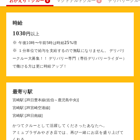
おかえり！クルー
マクドナルドクルー
デリバリークル
時給
1030
以上
円
※
25
午後10時〜午前5時は時給
%
増
※
１分単位で給与を支給するので無駄になりません。 デリバリ
ークルー大募集！！ デリバリー専門（専任デリバリーライダー）
で働ける方は更に時給アップ！
最寄り駅
宮崎駅 [JR日豊本線(佐伯～鹿児島中央)]
宮崎駅 [JR宮崎空港線]
宮崎駅 [JR日南線]
かつてクルーとして活躍してくださったあなたへ。
アミュプラザみやざき店では、再び一緒にお店を盛り上げて
くれる