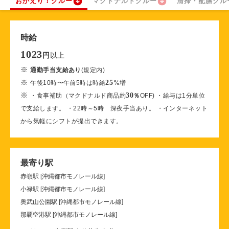
おかえり！クルー
マクドナルドクルー
清掃・配膳クル
時給
1023
以上
円
※
通勤手当支給あり
(規定内)
※
25
午後10時〜午前5時は時給
%
増
※
30
・食事補助（マクドナルド商品約
％
OFF) ・給与は1分単位
で支給します。 ・22時～5時 深夜手当あり。 ・インターネット
から気軽にシフトが提出できます。
最寄り駅
赤嶺駅 [沖縄都市モノレール線]
小禄駅 [沖縄都市モノレール線]
奥武山公園駅 [沖縄都市モノレール線]
那覇空港駅 [沖縄都市モノレール線]