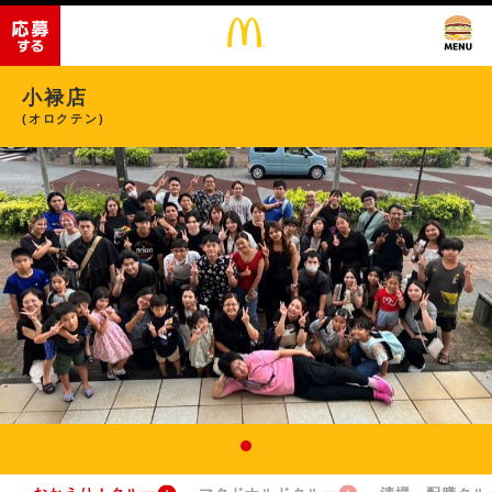
小禄店
(オロクテン)