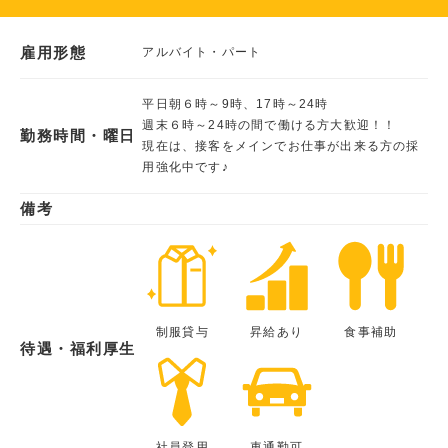
雇用形態
アルバイト・パート
平日朝６時～9時、17時～24時
週末６時～24時の間で働ける方大歓迎！！
勤務時間・曜日
現在は、接客をメインでお仕事が出来る方の採
用強化中です♪
備考
制服貸与
昇給あり
食事補助
待遇・福利厚生
社員登用
車通勤可