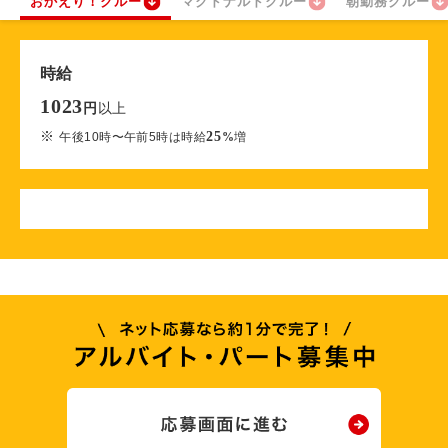
おかえり！クルー
マクドナルドクルー
朝勤務クルー
時給
1023
以上
円
※
25
午後10時〜午前5時は時給
%
増