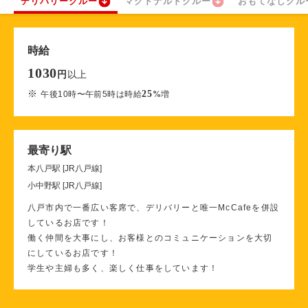
デリバリークルー
マクドナルドクルー
おもてなしクル
時給
1030
以上
円
※
25
午後10時〜午前5時は時給
%
増
最寄り駅
本八戸駅 [JR八戸線]
小中野駅 [JR八戸線]
八戸市内で一番広い客席で、デリバリーと唯一McCafeを併設
しているお店です！
働く仲間を大事にし、お客様とのコミュニケーションを大切
にしているお店です！
学生や主婦も多く、楽しく仕事をしています！