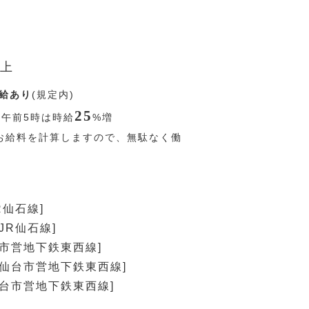
上
給あり
(規定内)
25
〜午前5時は時給
%
増
お給料を計算しますので、無駄なく働
R仙石線]
JR仙石線]
台市営地下鉄東西線]
[仙台市営地下鉄東西線]
仙台市営地下鉄東西線]