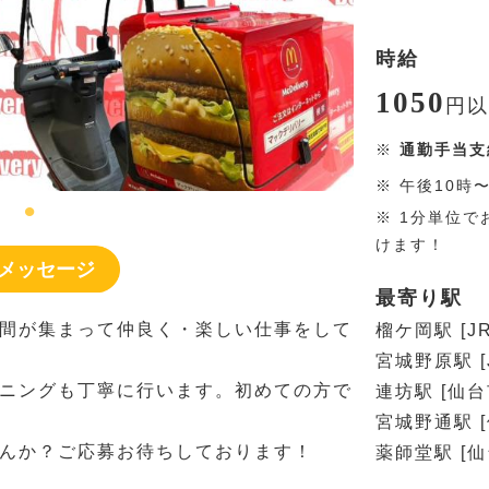
時給
1050
円
以
※
通勤手当支
※
午後10時
※
1分単位で
けます！
メッセージ
最寄り駅
間が集まって仲良く・楽しい仕事をして
榴ケ岡駅 [J
宮城野原駅 [
ニングも丁寧に行います。初めての方で
連坊駅 [仙
宮城野通駅 
んか？ご応募お待ちしております！
薬師堂駅 [