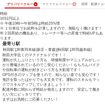
デリバリークルー
マクドナルドクルー
清掃・配膳クル
時給
1031
円
以上
※
午後10時〜午前5時は時給
25
%
増
※
１分単位でお給料を計算しますので、無駄なく働けます！
年２回昇給の機会あり。トレーナー等への昇進で時給UPもあ
ります。
最寄り駅
秋田駅 [JR奥羽本線(新庄～青森)]
秋田駅 [JR羽越本線]
秋田大学近くのマクドナルドです！！
運転が久しぶりという方も、研修制度やマニュアルがしっ
かり整備されているのでご安心ください！もちろんバイク
や自転車の運転が好きという方も大歓迎です！
GPS付きのマップを使うので、知らない道でも安心です！
免許を取ったばかりでも大丈夫です。運転のスキルもマッ
クでスキルアップしていきましょう！！
配達件数に関わらず時給が発生しますので、安定して働き
たい方にピッタリです♪
まずはお気軽にご応募ください！