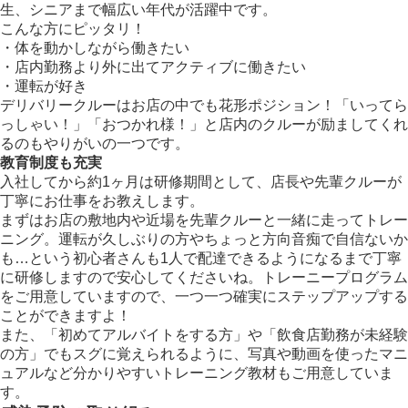
生、シニアまで幅広い年代が活躍中です。
こんな方にピッタリ！
・体を動かしながら働きたい
・店内勤務より外に出てアクティブに働きたい
・運転が好き
デリバリークルーはお店の中でも花形ポジション！「いってら
っしゃい！」「おつかれ様！」と店内のクルーが励ましてくれ
るのもやりがいの一つです。
教育制度も充実
入社してから約1ヶ月は研修期間として、店長や先輩クルーが
丁寧にお仕事をお教えします。
まずはお店の敷地内や近場を先輩クルーと一緒に走ってトレー
ニング。運転が久しぶりの方やちょっと方向音痴で自信ないか
も…という初心者さんも1人で配達できるようになるまで丁寧
に研修しますので安心してくださいね。トレーニープログラム
をご用意していますので、一つ一つ確実にステップアップする
ことができますよ！
また、「初めてアルバイトをする方」や「飲食店勤務が未経験
の方」でもスグに覚えられるように、写真や動画を使ったマニ
ュアルなど分かりやすいトレーニング教材もご用意していま
す。