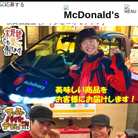
秋田広面店
(アキタヒロオモテテン)