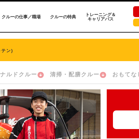
トレーニング＆
クルーの仕事／職場
クルーの特典
キャリアパス
テン)
ナルドクルー
清掃・配膳クルー
おもてな