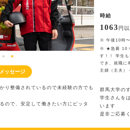
時給
1063
円
以
※
午後10時
※
★急募 10
す！！ 学生
でき、就職に
主婦（主夫）
メッセージ
かり整備されているので未経験の方でも
群馬大学の
学生さんを
るので、安定して働きたい方にピッタ
います
是非ご応募