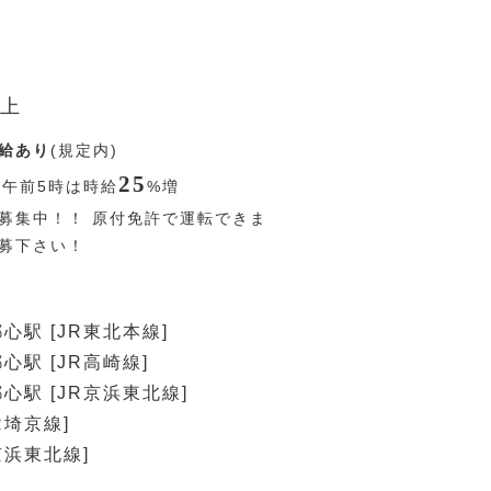
上
給あり
(規定内)
25
〜午前5時は時給
%
増
募集中！！ 原付免許で運転できま
応募下さい！
心駅 [JR東北本線]
心駅 [JR高崎線]
心駅 [JR京浜東北線]
R埼京線]
京浜東北線]