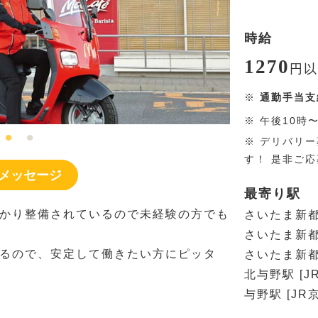
時給
1270
円
以
※
通勤手当支
※
午後10時
※
デリバリー
す！ 是非ご
メッセージ
最寄り駅
かり整備されているので未経験の方でも
さいたま新都
さいたま新都
るので、安定して働きたい方にピッタ
さいたま新都
北与野駅 [J
与野駅 [JR