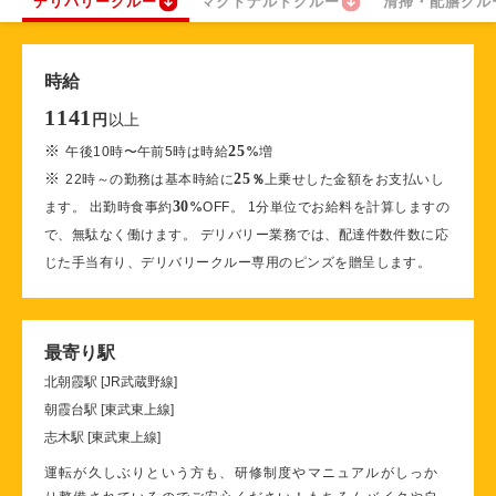
デリバリークルー
マクドナルドクルー
清掃・配膳クル
時給
1141
以上
円
※
25
午後10時〜午前5時は時給
%
増
※
25
22時～の勤務は基本時給に
％
上乗せした金額をお支払いし
30
ます。 出勤時食事約
%
OFF。 1分単位でお給料を計算しますの
で、無駄なく働けます。 デリバリー業務では、配達件数件数に応
じた手当有り、デリバリークルー専用のピンズを贈呈します。
最寄り駅
北朝霞駅 [JR武蔵野線]
朝霞台駅 [東武東上線]
志木駅 [東武東上線]
運転が久しぶりという方も、研修制度やマニュアルがしっか