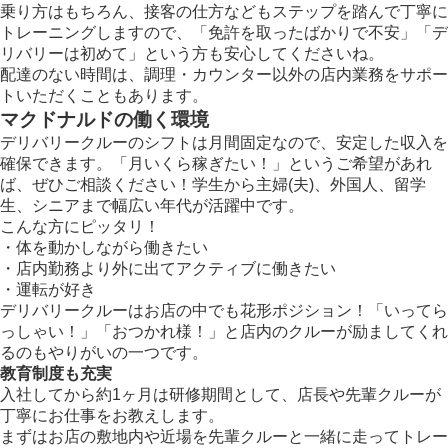
乗り方はもちろん、接客の仕方などもステップを踏んで丁寧に
トレーニングしますので、「免許を取ったばかりで不安」「デ
リバリーは初めて」という方も安心してくださいね。
配達のない時間は、調理・カウンター以外の店内業務をサポー
トいただくこともあります。
マクドナルドの働く環境
デリバリークルーのシフトは月間固定なので、安定した収入を
確保できます。「月いくら稼ぎたい！」というご希望があれ
ば、ぜひご相談ください！学生から主婦(夫)、外国人、留学
生、シニアまで幅広い年代が活躍中です。
こんな方にピッタリ！
・体を動かしながら働きたい
・店内勤務より外に出てアクティブに働きたい
・運転が好き
デリバリークルーはお店の中でも花形ポジション！「いってら
っしゃい！」「おつかれ様！」と店内のクルーが励ましてくれ
るのもやりがいの一つです。
教育制度も充実
入社してから約1ヶ月は研修期間として、店長や先輩クルーが
丁寧にお仕事をお教えします。
まずはお店の敷地内や近場を先輩クルーと一緒に走ってトレー