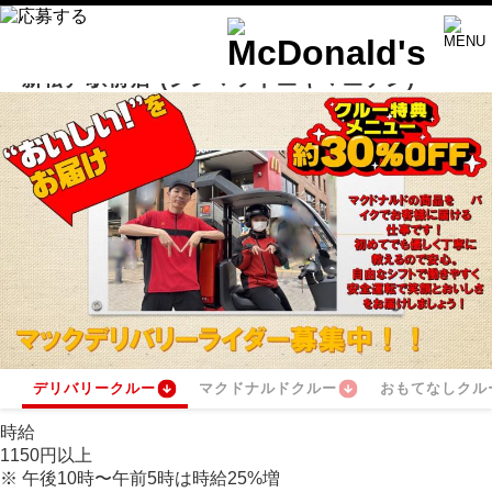
新松戸駅前店
(シンマツドエキマエテン)
デリバリークルー
マクドナルドクルー
おもてなしクル
時給
1150
円
以上
※
午後10時〜午前5時は時給
25
%
増