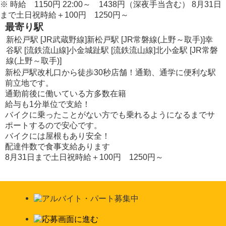
※
時給
1150
円
22:00～
1438
円
（深夜手当含む） 8月31日
まで土日祝時給＋
100
円
1250
円
～
最寄り駅
新松戸駅 [JR武蔵野線]
新松戸駅 [JR常磐線(上野～取手)]
幸
谷駅 [流鉄流山線]
小金城趾駅 [流鉄流山線]
北小金駅 [JR常磐
線(上野～取手)]
新松戸駅改札口から徒歩30秒店舗！通勤、通学に便利な駅
前立地です。
通勤前後に働いている方多数在籍
給与も1分単位で支給！
バイクに乗ったことがない方でも乗れるようになるまでサ
ポートするので安心です。
バイクには屋根もあり安全！
配達件数で食事支給あります
8月31日まで土日祝時給＋100円 1250円～