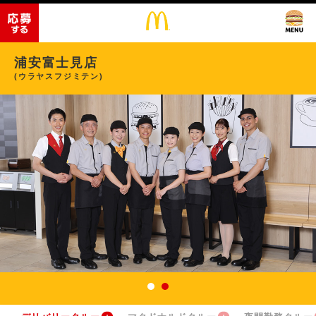
浦安富士見店
(ウラヤスフジミテン)