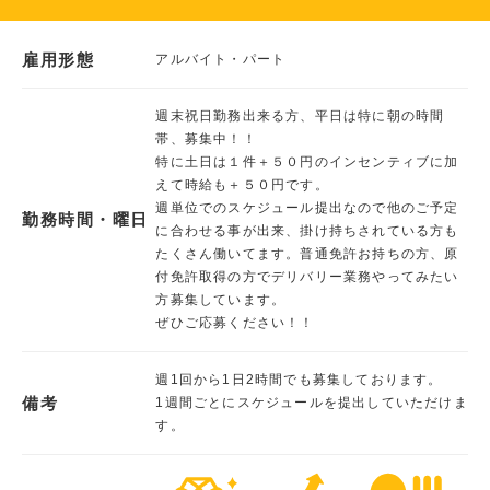
雇用形態
アルバイト・パート
週末祝日勤務出来る方、平日は特に朝の時間
帯、募集中！！
特に土日は１件＋５０円のインセンティブに加
えて時給も＋５０円です。
週単位でのスケジュール提出なので他のご予定
勤務時間・曜日
に合わせる事が出来、掛け持ちされている方も
たくさん働いてます。普通免許お持ちの方、原
付免許取得の方でデリバリー業務やってみたい
方募集しています。
ぜひご応募ください！！
週1回から1日2時間でも募集しております。
備考
1週間ごとにスケジュールを提出していただけま
す。