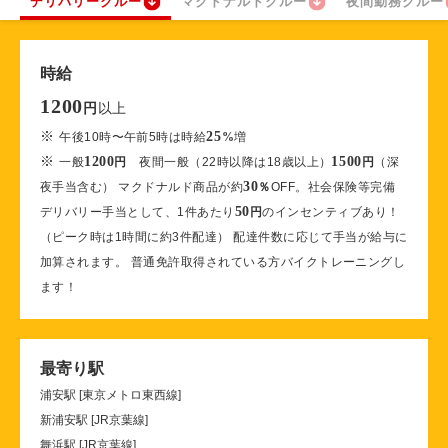
デリバリークルー
マクドナルドクルー
夜間勤務クルー
時給
1200
以上
円
※
25
午後10時〜午前5時は時給
%
増
※
1200
1500
一般
円
夜間一般（22時以降は18歳以上）
円
（深
30
夜手当含む） マクドナルド商品が約
％
OFF。社会保険等完備
50
デリバリー手当として、1件あたり
円
のインセンティブあり！
（ピーク時は1時間に約3件配達） 配達件数に応じて手当が給与に
加算されます。 普通免許取得されている方バイクトレーニングし
ます！
最寄り駅
浦安駅 [東京メトロ東西線]
新浦安駅 [JR京葉線]
舞浜駅 [JR京葉線]