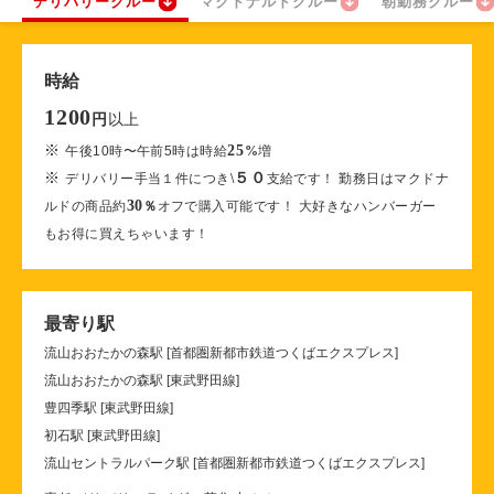
デリバリークルー
マクドナルドクルー
朝勤務クルー
時給
1200
以上
円
※
25
午後10時〜午前5時は時給
%
増
※
５０
デリバリー手当１件につき
\
支給です！ 勤務日はマクドナ
30
ルドの商品約
％
オフで購入可能です！ 大好きなハンバーガー
もお得に買えちゃいます！
最寄り駅
流山おおたかの森駅 [首都圏新都市鉄道つくばエクスプレス]
流山おおたかの森駅 [東武野田線]
豊四季駅 [東武野田線]
初石駅 [東武野田線]
流山セントラルパーク駅 [首都圏新都市鉄道つくばエクスプレス]