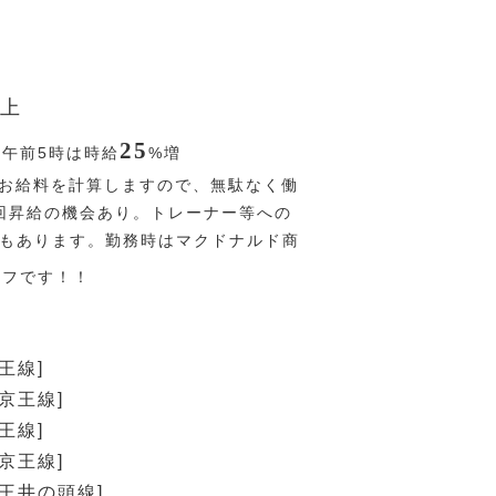
上
25
〜午前5時は時給
%
増
お給料を計算しますので、無駄なく働
回昇給の機会あり。トレーナー等への
Pもあります。勤務時はマクドナルド商
オフです！！
王線]
京王線]
王線]
京王線]
京王井の頭線]