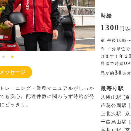
時給
1300
円
以
※
午後10時
※
１分単位で
けます！年２
昇進で時給U
30
メッセージ
品が約
％
トレーニング・業務マニュアルがしっか
最寄り駅
でも安心。配達件数に関わらず時給が発
八幡山駅 [京
にピッタリ。
芦花公園駅 [
上北沢駅 [京
千歳烏山駅 [
高井戸駅 [