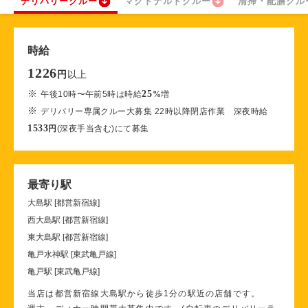
デリバリークルー
マクドナルドクルー
清掃・配膳クル
時給
1226
以上
円
※
25
午後10時〜午前5時は時給
%
増
※
デリバリー専属クルー大募集 22時以降閉店作業 深夜時給
1533
円
(深夜手当含む)にて募集
最寄り駅
大島駅 [都営新宿線]
西大島駅 [都営新宿線]
東大島駅 [都営新宿線]
亀戸水神駅 [東武亀戸線]
亀戸駅 [東武亀戸線]
当店は都営新宿線大島駅から徒歩1分の駅近の店舗です。