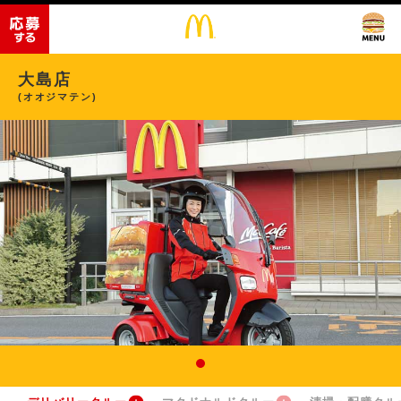
大島店
(オオジマテン)