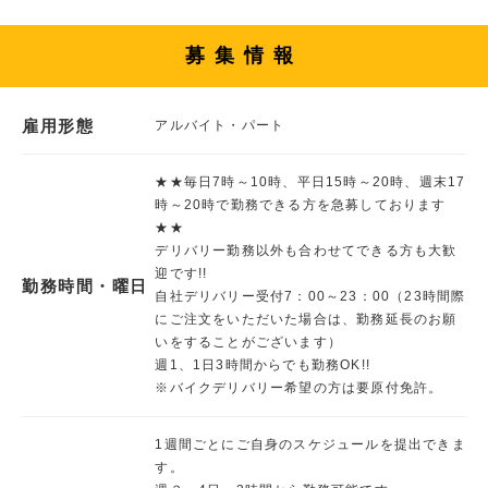
募集情報
雇用形態
アルバイト・パート
★★毎日7時～10時、平日15時～20時、週末17
時～20時で勤務できる方を急募しております
★★
デリバリー勤務以外も合わせてできる方も大歓
迎です!!
勤務時間・曜日
自社デリバリー受付7：00～23：00（23時間際
にご注文をいただいた場合は、勤務延長のお願
いをすることがございます）
週1、1日3時間からでも勤務OK!!
※バイクデリバリー希望の方は要原付免許。
1週間ごとにご自身のスケジュールを提出できま
す。