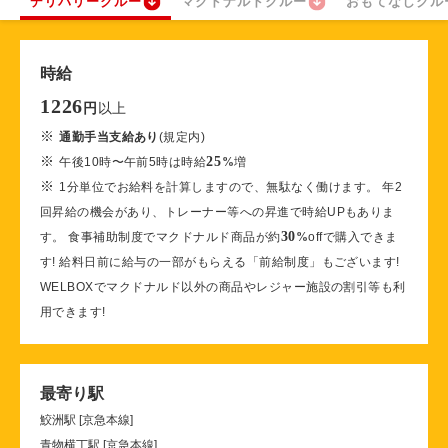
デリバリークルー
マクドナルドクルー
おもてなしクル
時給
1226
以上
円
※
通勤手当支給あり
(規定内)
※
25
午後10時〜午前5時は時給
%
増
※
1分単位でお給料を計算しますので、無駄なく働けます。 年2
回昇給の機会があり、トレーナー等への昇進で時給UPもありま
30
す。 食事補助制度でマクドナルド商品が約
%
offで購入できま
す! 給料日前に給与の一部がもらえる「前給制度」もございます!
WELBOXでマクドナルド以外の商品やレジャー施設の割引等も利
用できます!
最寄り駅
鮫洲駅 [京急本線]
青物横丁駅 [京急本線]