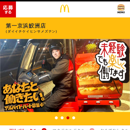
第一京浜鮫洲店
(ダイイチケイヒンサメズテン)