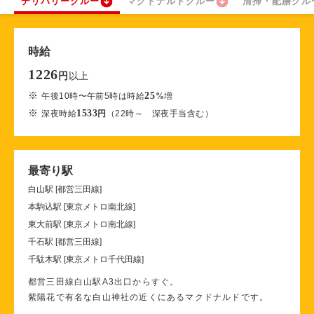
デリバリークルー
マクドナルドクルー
清掃・配膳クル
時給
1226
以上
円
※
25
午後10時〜午前5時は時給
%
増
※
1533
深夜時給
円
（22時～ 深夜手当含む）
最寄り駅
白山駅 [都営三田線]
本駒込駅 [東京メトロ南北線]
東大前駅 [東京メトロ南北線]
千石駅 [都営三田線]
千駄木駅 [東京メトロ千代田線]
都営三田線白山駅A3出口からすぐ。
紫陽花で有名な白山神社の近くにあるマクドナルドです。