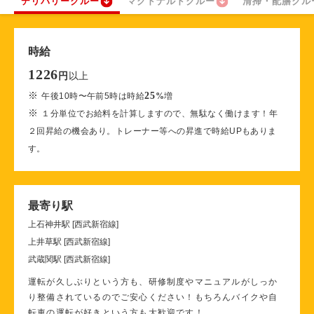
デリバリークルー
マクドナルドクルー
清掃・配膳クル
時給
1226
以上
円
※
25
午後10時〜午前5時は時給
%
増
※
１分単位でお給料を計算しますので、無駄なく働けます！年
２回昇給の機会あり。トレーナー等への昇進で時給UPもありま
す。
最寄り駅
上石神井駅 [西武新宿線]
上井草駅 [西武新宿線]
武蔵関駅 [西武新宿線]
運転が久しぶりという方も、研修制度やマニュアルがしっか
り整備されているのでご安心ください！もちろんバイクや自
転車の運転が好きという方も大歓迎です！