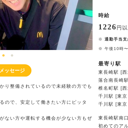
時給
1226
円
以
※
通勤手当支
※
午後10時
最寄り駅
メッセージ
東長崎駅 [
落合南長崎駅
かり整備されているので未経験の方でも
椎名町駅 [
千川駅 [東
るので、安定して働きたい方にピッタ
千川駅 [東
東長崎駅南口
がない方や運転する機会が少ない方もぜ
初めてのア