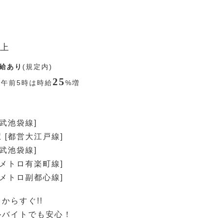
上
給あり
(規定内)
25
〜午前5時は時給
%
増
西武池袋線]
 [都営大江戸線]
西武池袋線]
京メトロ有楽町線]
京メトロ副都心線]
からすぐ!!
ルバイトでも安心！