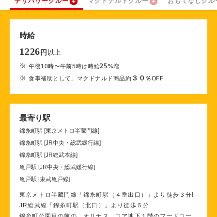
デリバリークルー
マクドナルドクルー
おもてなしクル
時給
1226
以上
円
※
25
午後10時〜午前5時は時給
%
増
※
３０
食事補助として、マクドナルド商品約
％
OFF
最寄り駅
錦糸町駅 [東京メトロ半蔵門線]
錦糸町駅 [JR中央・総武緩行線]
錦糸町駅 [JR総武本線]
亀戸駅 [JR中央・総武緩行線]
亀戸駅 [東武亀戸線]
東京メトロ半蔵門線「錦糸町駅（４番出口）」より徒歩３分!
JR総武線「錦糸町駅（北口）」より徒歩５分
錦糸町公園目の前の オリナス コア地下１階のフードコー