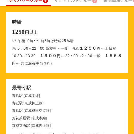
デリバリークルー
マクドナルドクルー
夜間勤務クルー
時給
1250
以上
円
※
25
午後10時〜午前5時は時給
%
増
※
１２５０
5：00～22：00 高校生・一般 時給
円
～ 土日祝
１３００
１５６３
10:30～13:30
円
～ 22：00～2：00 一般
円
～(共に深夜手当含む)
最寄り駅
青砥駅 [京成本線]
青砥駅 [京成押上線]
青砥駅 [京成成田空港線]
お花茶屋駅 [京成本線]
京成立石駅 [京成押上線]