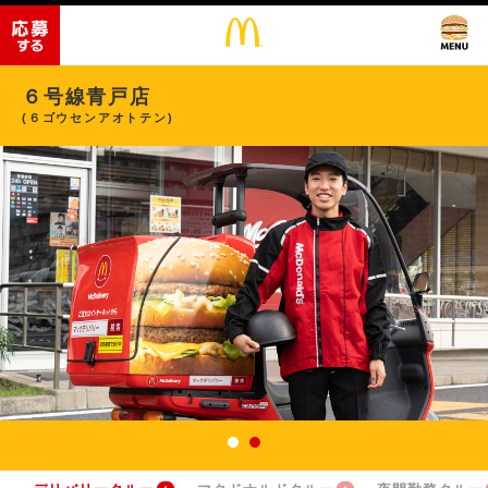
６号線青戸店
(６ゴウセンアオトテン)