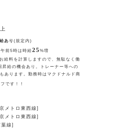
上
給あり
(規定内)
25
〜午前5時は時給
%
増
お給料を計算しますので、無駄なく働
回昇給の機会あり。トレーナー等への
Pもあります。勤務時はマクドナルド商
オフです！！
東京メトロ東西線]
東京メトロ東西線]
京葉線]