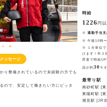
時給
1226
円
以
※
通勤手当支
※
午後10時
※
１分単位で
けます！年２
メッセージ
昇進で時給U
30
品が約
％
かり整備されているので未経験の方でも
最寄り駅
るので、安定して働きたい方にピッタ
南砂町駅 [
東陽町駅 [
潮見駅 [JR