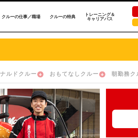
トレーニング＆
クルーの仕事／職場
クルーの特典
キャリアパス
)
ナルドクルー
おもてなしクルー
朝勤務ク