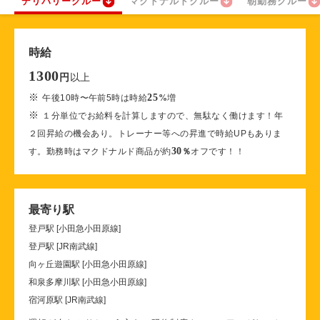
デリバリークルー
マクドナルドクルー
朝勤務クルー
時給
1300
以上
円
※
25
午後10時〜午前5時は時給
%
増
※
１分単位でお給料を計算しますので、無駄なく働けます！年
２回昇給の機会あり。トレーナー等への昇進で時給UPもありま
30
す。勤務時はマクドナルド商品が約
％
オフです！！
最寄り駅
登戸駅 [小田急小田原線]
登戸駅 [JR南武線]
向ヶ丘遊園駅 [小田急小田原線]
和泉多摩川駅 [小田急小田原線]
宿河原駅 [JR南武線]