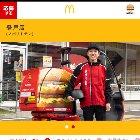
登戸店
(ノボリトテン)