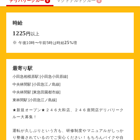
デリバリークルー
マクドナルドクルー
時給
1225
以上
円
※
25
午後10時〜午前5時は時給
%
増
最寄り駅
小田急相模原駅 [小田急小田原線]
中央林間駅 [小田急江ノ島線]
中央林間駅 [東急田園都市線]
東林間駅 [小田急江ノ島線]
★新規オープン★２４６大和店、２４６座間店デリバリーク
ルー大募集！
運転が久しぶりという方も、研修制度やマニュアルがしっか
り整備されているのでご安心ください！もちろんバイクや自