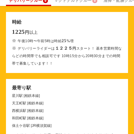
デリバリークルー
マクドナルドクルー
清掃・配膳クル
時給
1225
以上
円
※
25
午後10時〜午前5時は時給
%
増
※
１２２５
デリバリーライダーは
円
スタート！ 基本営業時間な
らどの時間帯でも相談可です 10時15分から20時30分までの時間
帯で募集しています！！
最寄り駅
星川駅 [相鉄本線]
天王町駅 [相鉄本線]
西横浜駅 [相鉄本線]
和田町駅 [相鉄本線]
保土ケ谷駅 [JR横須賀線]