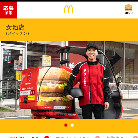
女池店
(メイケテン)