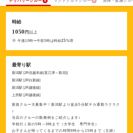
デリバリークルー
マクドナルドクルー
清掃・配膳クル
時給
1050
以上
円
※
25
午後10時〜午前5時は時給
%
増
最寄り駅
新潟駅 [JR信越本線(直江津～新潟)]
新潟駅 [JR白新線]
新潟駅 [JR越後線]
上所駅 [JR越後線]
新規クルー大募集中！新潟駅より徒歩5分駅チカ通勤ラクラク
♪
当店のクルーの勤務例をご紹介します♪
学校行く前の5時～9時まで（大学生 専門学生）
お子さんが帰ってくるまでの時間8時から15時まで（主婦）