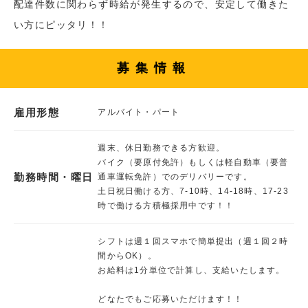
配達件数に関わらず時給が発生するので、安定して働きた
い方にピッタリ！！
募集情報
雇用形態
アルバイト・パート
週末、休日勤務できる方歓迎。
バイク（要原付免許）もしくは軽自動車（要普
勤務時間・曜日
通車運転免許）でのデリバリーです。
土日祝日働ける方、7-10時、14-18時、17-23
時で働ける方積極採用中です！！
シフトは週１回スマホで簡単提出（週１回２時
間からOK）。
お給料は1分単位で計算し、支給いたします。
どなたでもご応募いただけます！！