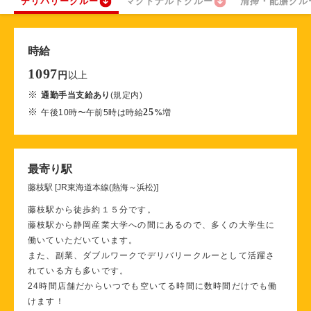
デリバリークルー
マクドナルドクルー
清掃・配膳クル
時給
1097
以上
円
※
通勤手当支給あり
(規定内)
※
25
午後10時〜午前5時は時給
%
増
最寄り駅
藤枝駅 [JR東海道本線(熱海～浜松)]
藤枝駅から徒歩約１５分です。
藤枝駅から静岡産業大学への間にあるので、多くの大学生に
働いていただいています。
また、副業、ダブルワークでデリバリークルーとして活躍さ
れている方も多いです。
24時間店舗だからいつでも空いてる時間に数時間だけでも働
けます！