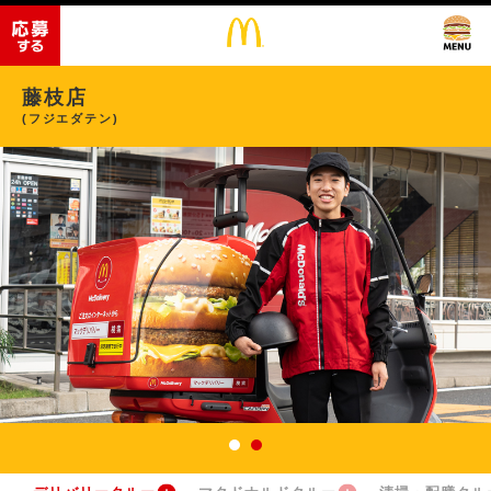
藤枝店
(フジエダテン)