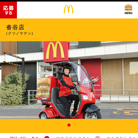
沓谷店
(クツノヤテン)