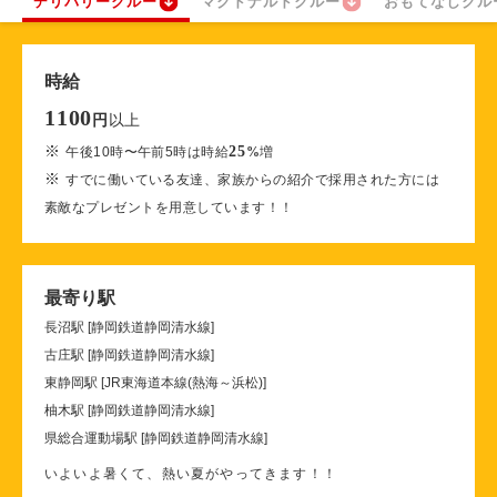
デリバリークルー
マクドナルドクルー
おもてなしクル
時給
1100
以上
円
※
25
午後10時〜午前5時は時給
%
増
※
すでに働いている友達、家族からの紹介で採用された方には
素敵なプレゼントを用意しています！！
最寄り駅
長沼駅 [静岡鉄道静岡清水線]
古庄駅 [静岡鉄道静岡清水線]
東静岡駅 [JR東海道本線(熱海～浜松)]
柚木駅 [静岡鉄道静岡清水線]
県総合運動場駅 [静岡鉄道静岡清水線]
いよいよ暑くて、熱い夏がやってきます！！