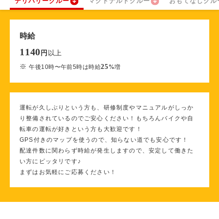
デリバリークルー
マクドナルドクルー
おもてなしクル
時給
1140
以上
円
※
25
午後10時〜午前5時は時給
%
増
運転が久しぶりという方も、研修制度やマニュアルがしっか
り整備されているのでご安心ください！もちろんバイクや自
転車の運転が好きという方も大歓迎です！
GPS付きのマップを使うので、知らない道でも安心です！
配達件数に関わらず時給が発生しますので、安定して働きた
い方にピッタリです♪
まずはお気軽にご応募ください！