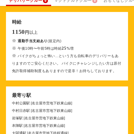
デリバリークルー
マクドナルドクルー
おもてなしクル
時給
1150
以上
円
※
通勤手当支給あり
(規定内)
※
25
午後10時〜午前5時は時給
%
増
※
バイクがちょっと怖い…という方も自転車のデリバリーもあ
りますのでご安心ください。 バイクにチャレンジしたい方は原付
免許取得補助制度もありますので是非！お待ちしております。
最寄り駅
中村公園駅 [名古屋市営地下鉄東山線]
中村日赤駅 [名古屋市営地下鉄東山線]
岩塚駅 [名古屋市営地下鉄東山線]
本陣駅 [名古屋市営地下鉄東山線]
太閤通駅 [名古屋市営地下鉄桜通線]