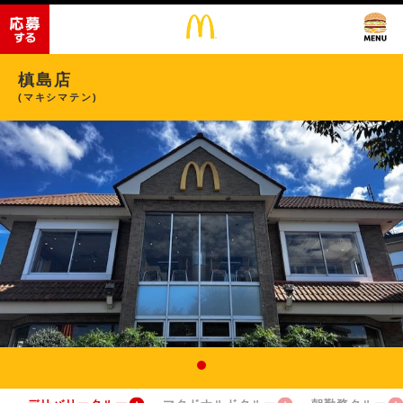
槙島店
(マキシマテン)