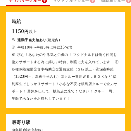
デリバリークルー
マクドナルドクルー
朝勤務クルー
時給
1150
以上
円
※
通勤手当支給あり
(規定内)
※
25
午後10時〜午前5時は時給
%
増
※
求む！あなたのやる気と労働力！ マクドナルドは働く仲間を
協力サポートする為に嬉しい特典、制度に力を入れています！ ①
各種保険完備②食事補助③交通費支給（２㎞以上）④深夜時給
1323
（
円
～、深夜手当含む）⑤クルー専用ＷＥＬＢＯＸなど 福
利厚生でしっかりサポート！小さな不安は槙島店クルーで全力サ
ポート！ 勇気を出して、槙島店に来てください！ クルー一同、
笑顔であなたをお待ちしています！！
最寄り駅
向島駅 [近鉄京都線]