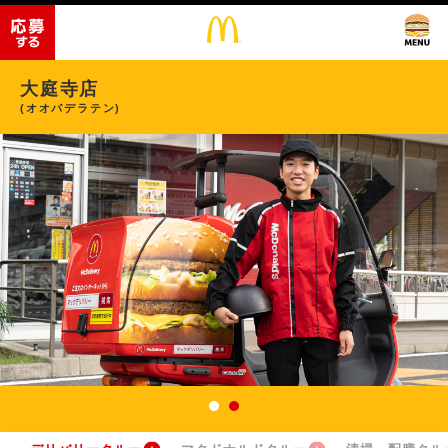
大庭寺店
(オオバデラテン)