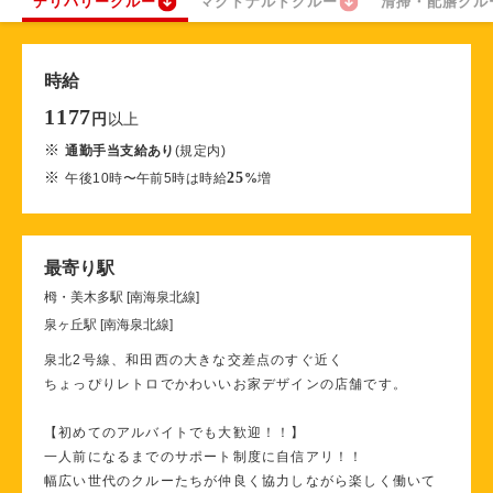
デリバリークルー
マクドナルドクルー
清掃・配膳クル
時給
1177
以上
円
※
通勤手当支給あり
(規定内)
※
25
午後10時〜午前5時は時給
%
増
最寄り駅
栂・美木多駅 [南海泉北線]
泉ヶ丘駅 [南海泉北線]
泉北2号線、和田西の大きな交差点のすぐ近く
ちょっぴりレトロでかわいいお家デザインの店舗です。
【初めてのアルバイトでも大歓迎！！】
一人前になるまでのサポート制度に自信アリ！！
幅広い世代のクルーたちが仲良く協力しながら楽しく働いて