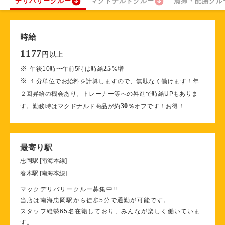
デリバリークルー
マクドナルドクルー
清掃・配膳クル
時給
1177
以上
円
※
25
午後10時〜午前5時は時給
%
増
※
１分単位でお給料を計算しますので、無駄なく働けます！年
２回昇給の機会あり。トレーナー等への昇進で時給UPもありま
30
す。勤務時はマクドナルド商品が約
％
オフです！お得！
最寄り駅
忠岡駅 [南海本線]
春木駅 [南海本線]
マックデリバリークルー募集中!!
当店は南海忠岡駅から徒歩5分で通勤が可能です。
スタッフ総勢65名在籍しており、みんなが楽しく働いていま
す。