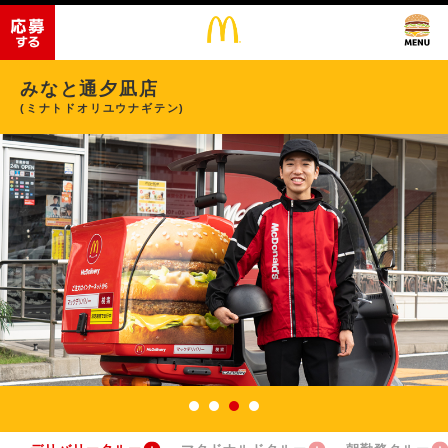
みなと通夕凪店
(ミナトドオリユウナギテン)