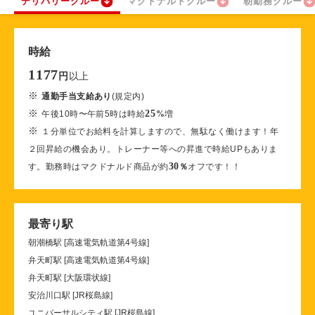
デリバリークルー
マクドナルドクルー
朝勤務クルー
時給
1177
以上
円
※
通勤手当支給あり
(規定内)
※
25
午後10時〜午前5時は時給
%
増
※
１分単位でお給料を計算しますので、無駄なく働けます！年
２回昇給の機会あり。トレーナー等への昇進で時給UPもありま
30
す。勤務時はマクドナルド商品が約
％
オフです！！
最寄り駅
朝潮橋駅 [高速電気軌道第4号線]
弁天町駅 [高速電気軌道第4号線]
弁天町駅 [大阪環状線]
安治川口駅 [JR桜島線]
ユニバーサルシティ駅 [JR桜島線]