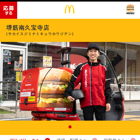
堺筋南久宝寺店
(サカイスジミナミキュウホウジテン)