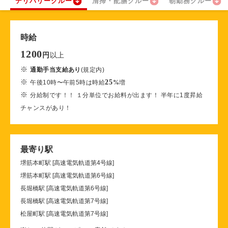
デリバリークルー
清掃・配膳クルー
朝勤務クルー
時給
1200
以上
円
※
通勤手当支給あり
(規定内)
※
25
午後10時〜午前5時は時給
%
増
※
分給制です！！ １分単位でお給料が出ます！ 半年に1度昇給
チャンスがあり！
最寄り駅
堺筋本町駅 [高速電気軌道第4号線]
堺筋本町駅 [高速電気軌道第6号線]
長堀橋駅 [高速電気軌道第6号線]
長堀橋駅 [高速電気軌道第7号線]
松屋町駅 [高速電気軌道第7号線]