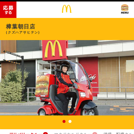
樟葉朝日店
(クズハアサヒテン)