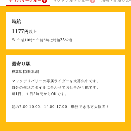
デリバリークルー
マクドナルドクルー
清掃・配膳クル
時給
1177
以上
円
※
25
午後10時〜午前5時は時給
%
増
最寄り駅
樟葉駅 [京阪本線]
マックデリバリーの専属ライダーを大募集中です。
自分の生活スタイルに合わせてお仕事が可能です。
週1日、１日2時間からOKです。
朝の7:00-10:00、14:00-17:00 勤務できる方大歓迎！