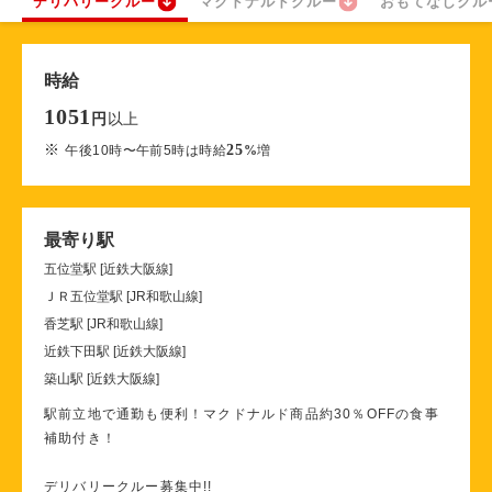
デリバリークルー
マクドナルドクルー
おもてなしクル
時給
1051
以上
円
※
25
午後10時〜午前5時は時給
%
増
最寄り駅
五位堂駅 [近鉄大阪線]
ＪＲ五位堂駅 [JR和歌山線]
香芝駅 [JR和歌山線]
近鉄下田駅 [近鉄大阪線]
築山駅 [近鉄大阪線]
駅前立地で通勤も便利！マクドナルド商品約30％OFFの食事
補助付き！
デリバリークルー募集中!!