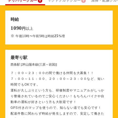
デリバリークルー
マクドナルドクルー
清掃・配膳クル
時給
1090
以上
円
※
25
午後10時〜午前5時は時給
%
増
最寄り駅
西条駅 [JR山陽本線(三原～岩国)]
７：００～２３：００の間で働ける仲間を大募集！！
７：００～１１：００、２０：００～２３：００など、短い
時間でもOKです。
運転が久しぶりという方も、研修制度やマニュアルがしっか
り整備されているのでご安心ください！もちろんバイクや自
動車の運転が好きという方も大歓迎です！
GPS付きのマップを使うので、知らない道でも安心です！
配達件数に関わらず時給が発生しますので、安定して働きた