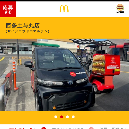
西条土与丸店
(サイジヨウドヨマルテン)