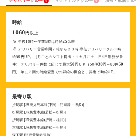
デリバリークルー
マクドナルドクルー
清掃・配膳クル
時給
1060
以上
円
※
25
午後10時〜午前5時は時給
%
増
※
デリバリー営業時間７時から２３時 専任デリバリークルー時
50
給
円
UP。（月ごとのシフト提出・１カ月に土、日4日勤務が条
50
30
50
件） デリバリー件数に応じて最大
円
ＵＰ（50件
円
～80件
円
） 年に２回の時給査定での昇給の機会と、昇進で時給UP。
最寄り駅
折尾駅 [JR鹿児島本線(下関・門司港～博多)]
折尾駅 [JR筑豊本線(若松～折尾)]
折尾駅 [JR筑豊本線(折尾～桂川)]
本城駅 [JR筑豊本線(若松～折尾)]
森下駅 [筑豊電気鉄道線]