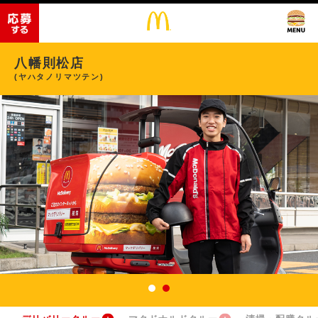
八幡則松店
(ヤハタノリマツテン)