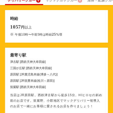
デリバリークルー
マクドナルドクルー
清掃・配膳クル
時給
1057
以上
円
※
25
午後10時〜午前5時は時給
%
増
最寄り駅
津古駅 [西鉄天神大牟田線]
三国が丘駅 [西鉄天神大牟田線]
原田駅 [JR鹿児島本線(博多～八代)]
原田駅 [JR筑豊本線(桂川～原田)]
筑紫駅 [西鉄天神大牟田線]
当店はJR原田駅、西鉄津古駅から徒歩15分、HIヒロセの斜め
前のお店です。筑紫野、小郡地区でマックデリバリー初導入
のお店で一緒にお客様に愛されるお店を作りましょう！