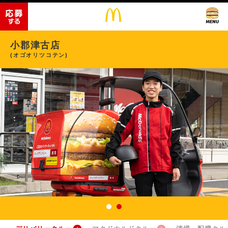
小郡津古店
(オゴオリツコテン)